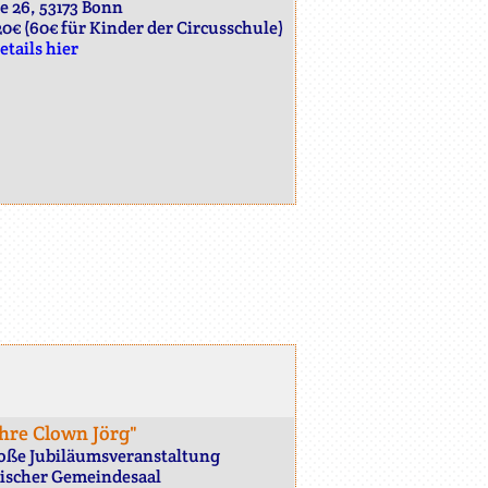
e 26, 53173 Bonn
20€ (60€ für Kinder der Circusschule)
etails hier
ahre Clown Jörg"
oße Jubiläumsveranstaltung
rischer Gemeindesaal