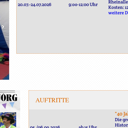
Rheinalle
20.07.-24.07.2026
9:oo-12:00 Uhr
Kosten: 1
weitere D
AUFTRITTE
"40 J
Die gr
Histo
05./06.09.2026
ab 15 Uhr